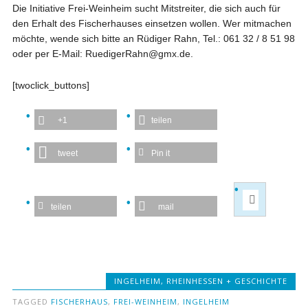
Die Initiative Frei-Weinheim sucht Mitstreiter, die sich auch für
den Erhalt des Fischerhauses einsetzen wollen. Wer mitmachen
möchte, wende sich bitte an Rüdiger Rahn, Tel.: 061 32 / 8 51 98
oder per E-Mail: RuedigerRahn@gmx.de.
[twoclick_buttons]
+1
teilen
tweet
Pin it
teilen
mail
INGELHEIM
,
RHEINHESSEN + GESCHICHTE
TAGGED
FISCHERHAUS
,
FREI-WEINHEIM
,
INGELHEIM