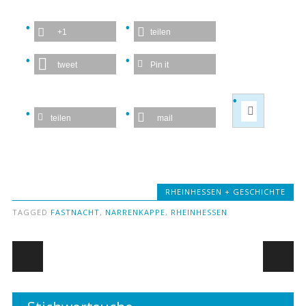
+1
teilen
tweet
Pin it
teilen
mail
RHEINHESSEN + GESCHICHTE
TAGGED
FASTNACHT
,
NARRENKAPPE
,
RHEINHESSEN
Post navigation