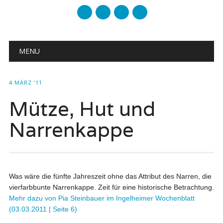
mail
Main menu
Skip to content
MENU
4 MÄRZ ’11
Mütze, Hut und
Narrenkappe
Was wäre die fünfte Jahreszeit ohne das Attribut des Narren, die
vierfarbbunte Narrenkappe. Zeit für eine historische Betrachtung.
Mehr dazu von Pia Steinbauer im Ingelheimer Wochenblatt
(03.03.2011 | Seite 6)