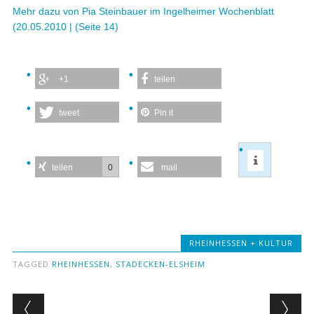
Mehr dazu von Pia Steinbauer im Ingelheimer Wochenblatt
(20.05.2010 | (Seite 14)
+1
teilen
tweet
Pin it
0
teilen
mail
RHEINHESSEN + KULTUR
TAGGED
RHEINHESSEN
,
STADECKEN-ELSHEIM
Post navigation