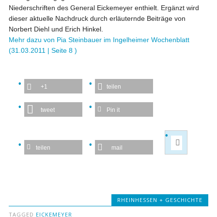
Niederschriften des General Eickemeyer enthielt. Ergänzt wird
dieser aktuelle Nachdruck durch erläuternde Beiträge von
Norbert Diehl und Erich Hinkel.
Mehr dazu von Pia Steinbauer im Ingelheimer Wochenblatt
(31.03.2011 | Seite 8 )
+1
teilen
tweet
Pin it
teilen
mail
RHEINHESSEN + GESCHICHTE
TAGGED
EICKEMEYER