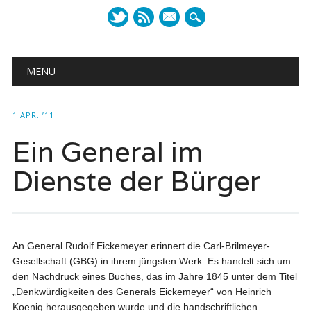
mail
Main menu
Skip to content
MENU
1 APR. ’11
Ein General im
Dienste der Bürger
An General Rudolf Eickemeyer erinnert die Carl-Brilmeyer-
Gesellschaft (GBG) in ihrem jüngsten Werk. Es handelt sich um
den Nachdruck eines Buches, das im Jahre 1845 unter dem Titel
„Denkwürdigkeiten des Generals Eickemeyer“ von Heinrich
Koenig herausgegeben wurde und die handschriftlichen