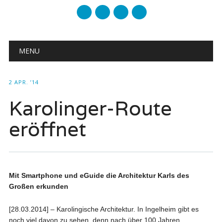
mail
Main menu
Skip to content
MENU
2 APR. ’14
Karolinger-Route
eröffnet
Mit Smartphone und eGuide die Architektur Karls des
Großen erkunden
[28.03.2014] – Karolingische Architektur. In Ingelheim gibt es
noch viel davon zu sehen, denn nach über 100 Jahren