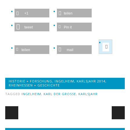
+1
teilen
tweet
Pin it
teilen
mail
HISTORIE + FORSCHUNG
,
INGELHEIM
,
KARLSJAHR 2014
,
RHEINHESSEN + GESCHICHTE
TAGGED
INGELHEIM
,
KARL DER GROSSE
,
KARLSJAHR
Post navigation