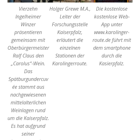
Vierzehn
Holger Grewe M.A.,
Die kostenlose
Ingelheimer
Leiter der
kostenlose Web-
Winzer
Forschungsstelle
App unter
präsentieren
Kaiserpfalz,
www.karolinger-
gemeinsam mit
erläutert die
route.de führt mit
Oberbürgermeister
einzelnen
dem smartphone
Ralf Claus den
Stationen der
durch die
„Carolus“-Wein.
Karolingerroute.
Kasierpfalz.
Das
Spätburgundercuv
ée stammt aus
nachgewiesenen
mittelalterlichen
Weinlagen rund
um die Kaiserpfalz.
Es hat aufgrund
seiner