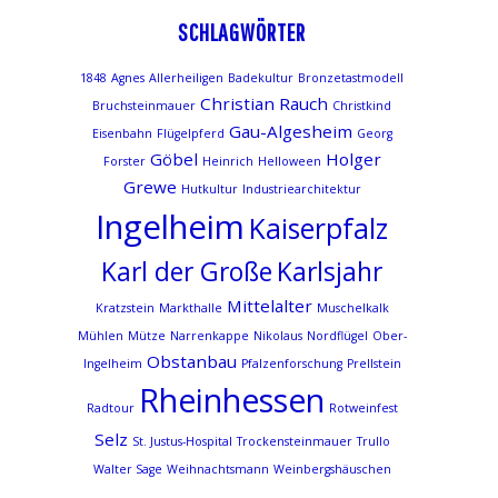
SCHLAGWÖRTER
1848
Agnes
Allerheiligen
Badekultur
Bronzetastmodell
Christian Rauch
Bruchsteinmauer
Christkind
Gau-Algesheim
Eisenbahn
Flügelpferd
Georg
Göbel
Holger
Forster
Heinrich
Helloween
Grewe
Hutkultur
Industriearchitektur
Ingelheim
Kaiserpfalz
Karl der Große
Karlsjahr
Mittelalter
Kratzstein
Markthalle
Muschelkalk
Mühlen
Mütze
Narrenkappe
Nikolaus
Nordflügel
Ober-
Obstanbau
Ingelheim
Pfalzenforschung
Prellstein
Rheinhessen
Radtour
Rotweinfest
Selz
St. Justus-Hospital
Trockensteinmauer
Trullo
Walter Sage
Weihnachtsmann
Weinbergshäuschen