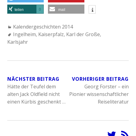
0
teilen
mail
C
Kalendergeschichten 2014
a
T
Ingelheim
,
Kaiserpfalz
,
Karl der Große
,
Karlsjahr
t
a
e
g
g
s
o
:
r
NÄCHSTER BEITRAG
VORHERIGER BEITRAG
i
Hätte der Teufel dem
Georg Forster – ein
BEITRAGSNAVIGATION
e
alten Jack Oldfield nicht
Pionier wissenschaftlicher
s
einen Kürbis geschenkt …
Reiseliteratur
: