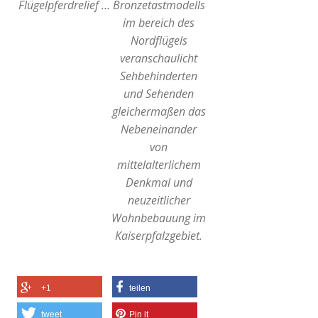
Flügelpferdrelief …
Bronzetastmodells
im bereich des
Nordflügels
veranschaulicht
Sehbehinderten
und Sehenden
gleichermaßen das
Nebeneinander
von
mittelalterlichem
Denkmal und
neuzeitlicher
Wohnbebauung im
Kaiserpfalzgebiet.
+1
teilen
tweet
Pin it