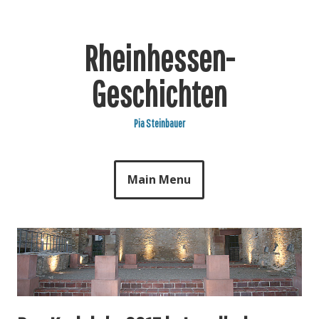
Skip
to
content
Rheinhessen-
Geschichten
Pia Steinbauer
Main Menu