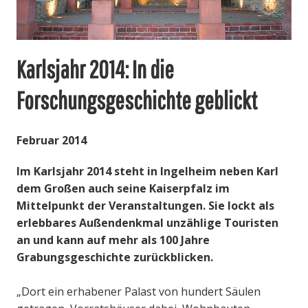
c
h
b
Karlsjahr 2014: In die
e
g
Forschungsgeschichte geblickt
r
ü
n
Februar 2014
d
e
Im Karlsjahr 2014 steht in Ingelheim neben Karl
t
dem Großen auch seine Kaiserpfalz im
e
Mittelpunkt der Veranstaltungen. Sie lockt als
P
erlebbares Außendenkmal unzählige Touristen
f
an und kann auf mehr als 100 Jahre
a
Grabungsgeschichte zurückblicken.
l
z
„Dort ein erhabener Palast von hundert Säulen