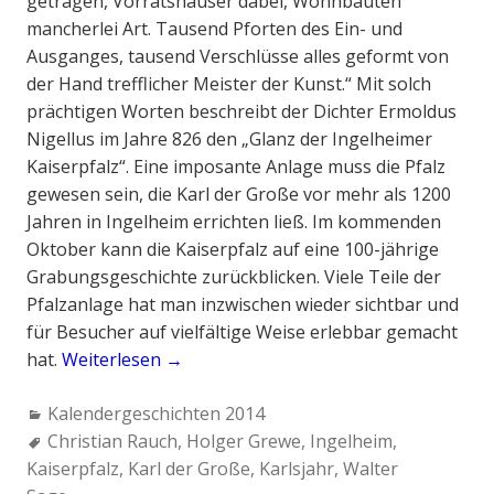
e
getragen, Vorratshäuser dabei, Wohnbauten
n
mancherlei Art. Tausend Pforten des Ein- und
f
Ausganges, tausend Verschlüsse alles geformt von
o
der Hand trefflicher Meister der Kunst.“ Mit solch
r
prächtigen Worten beschreibt der Dichter Ermoldus
s
Nigellus im Jahre 826 den „Glanz der Ingelheimer
c
Kaiserpfalz“. Eine imposante Anlage muss die Pfalz
h
gewesen sein, die Karl der Große vor mehr als 1200
u
Jahren in Ingelheim errichten ließ. Im kommenden
n
Oktober kann die Kaiserpfalz auf eine 100-jährige
g
Grabungsgeschichte zurückblicken. Viele Teile der
i
Pfalzanlage hat man inzwischen wieder sichtbar und
n
für Besucher auf vielfältige Weise erlebbar gemacht
I
hat.
Weiterlesen
„
→
n
K
C
Kalendergeschichten 2014
g
a
a
T
Christian Rauch
,
Holger Grewe
,
Ingelheim
,
e
r
Kaiserpfalz
t
a
,
Karl der Große
,
Karlsjahr
,
Walter
l
l