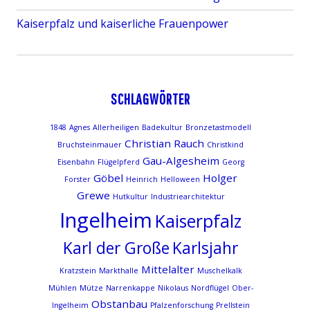
Kaiserpfalz und kaiserliche Frauenpower
SCHLAGWÖRTER
1848
Agnes
Allerheiligen
Badekultur
Bronzetastmodell
Christian Rauch
Bruchsteinmauer
Christkind
Gau-Algesheim
Eisenbahn
Flügelpferd
Georg
Göbel
Holger
Forster
Heinrich
Helloween
Grewe
Hutkultur
Industriearchitektur
Ingelheim
Kaiserpfalz
Karl der Große
Karlsjahr
Mittelalter
Kratzstein
Markthalle
Muschelkalk
Mühlen
Mütze
Narrenkappe
Nikolaus
Nordflügel
Ober-
Obstanbau
Ingelheim
Pfalzenforschung
Prellstein