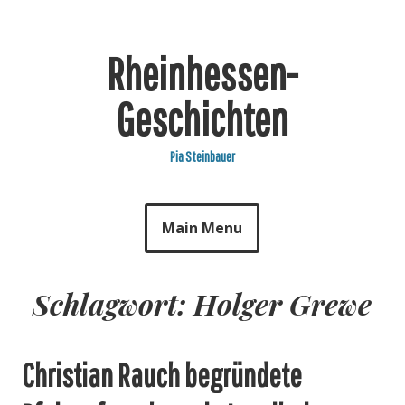
Skip
to
content
Rheinhessen-
Geschichten
Pia Steinbauer
Main Menu
Schlagwort: Holger Grewe
Christian Rauch begründete