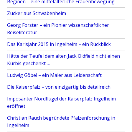
Beginen – eine mittelalterliche Frauenbewegung
e
b
Zucker aus Schwabenheim
l
i
Georg Forster – ein Pionier wissenschaftlicher
c
Reiseliteratur
k
Das Karlsjahr 2015 in Ingelheim – ein Rückblick
t
“
Hätte der Teufel dem alten Jack Oldfield nicht einen
Kürbis geschenkt …
Ludwig Göbel – ein Maler aus Leidenschaft
Die Kaiserpfalz – von einzigartig bis detailreich
Imposanter Nordflügel der Kaiserpfalz Ingelheim
eröffnet
Christian Rauch begründete Pfalzenforschung in
Ingelheim