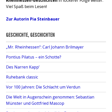
Rheinhessen-Geschichten
in lockerer Folge weiter.
s
Viel Spaß beim Lesen!
c
h
Zur Autorin Pia Steinbauer
u
n
g
GESCHICHTE, GESCHICHTEN
s
g
„Mr. Rheinhessen“: Carl Johann Brilmayer
e
Pontius Pilatus – ein Schotte?
s
c
Des Narren Kapp‘
h
i
Ruhebank classic
c
Vor 100 Jahren: Die Schlacht um Verdun
h
t
Die Welt in Augenschein genommen: Sebastian
e
Münster und Gottfried Mascop
g