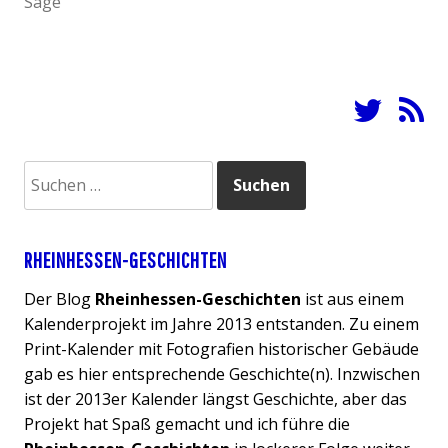
Sage
e
g
h
s
g
s
e
j
o
:
i
a
r
m
h
i
“
r
e
2
s
0
Suchen
:
1
nach:
4
:
I
RHEINHESSEN-GESCHICHTEN
n
Der Blog
Rheinhessen-Geschichten
ist aus einem
d
Kalenderprojekt im Jahre 2013 entstanden. Zu einem
i
Print-Kalender mit Fotografien historischer Gebäude
e
gab es hier entsprechende Geschichte(n). Inzwischen
F
ist der 2013er Kalender längst Geschichte, aber das
o
Projekt hat Spaß gemacht und ich führe die
r