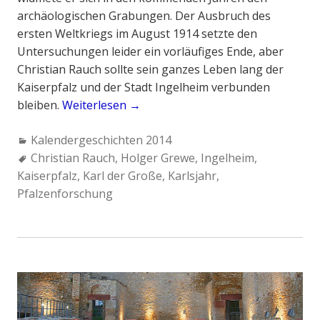
archäologischen Grabungen. Der Ausbruch des
ersten Weltkriegs im August 1914 setzte den
Untersuchungen leider ein vorläufiges Ende, aber
Christian Rauch sollte sein ganzes Leben lang der
Kaiserpfalz und der Stadt Ingelheim verbunden
bleiben.
Weiterlesen
„
→
C
C
Kalendergeschichten 2014
h
a
T
Christian Rauch
,
Holger Grewe
,
Ingelheim
,
r
Kaiserpfalz
t
a
,
Karl der Große
,
Karlsjahr
,
i
Pfalzenforschung
e
g
s
g
s
t
o
:
i
r
a
i
n
e
R
s
a
:
u