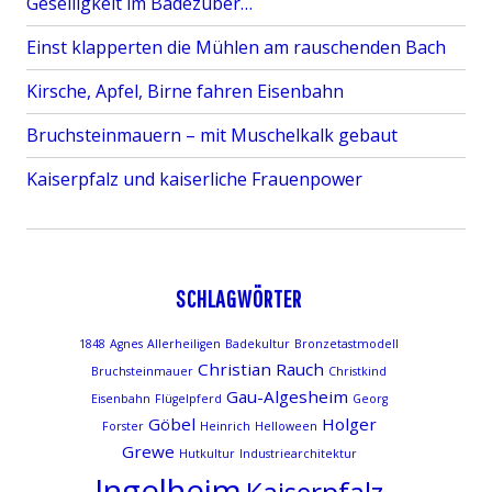
Geselligkeit im Badezuber…
Einst klapperten die Mühlen am rauschenden Bach
Kirsche, Apfel, Birne fahren Eisenbahn
Bruchsteinmauern – mit Muschelkalk gebaut
Kaiserpfalz und kaiserliche Frauenpower
SCHLAGWÖRTER
1848
Agnes
Allerheiligen
Badekultur
Bronzetastmodell
Christian Rauch
Bruchsteinmauer
Christkind
Gau-Algesheim
Eisenbahn
Flügelpferd
Georg
Göbel
Holger
Forster
Heinrich
Helloween
Grewe
Hutkultur
Industriearchitektur
Ingelheim