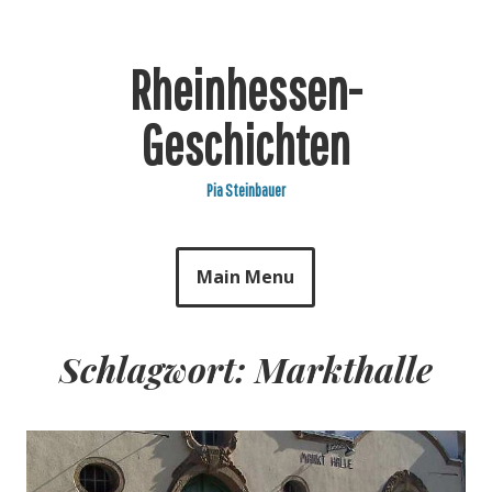
Skip
to
content
Rheinhessen-
Geschichten
Pia Steinbauer
Main Menu
Schlagwort: Markthalle