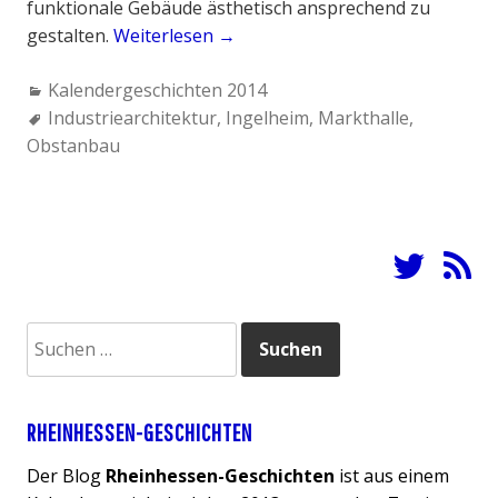
funktionale Gebäude ästhetisch ansprechend zu
gestalten.
Weiterlesen
„
→
I
C
Kalendergeschichten 2014
n
a
T
Industriearchitektur
,
Ingelheim
,
Markthalle
,
g
Obstanbau
t
a
e
e
g
l
g
s
h
o
:
e
r
i
i
m
e
e
Suchen
s
r
nach:
:
M
a
r
RHEINHESSEN-GESCHICHTEN
k
Der Blog
Rheinhessen-Geschichten
ist aus einem
t