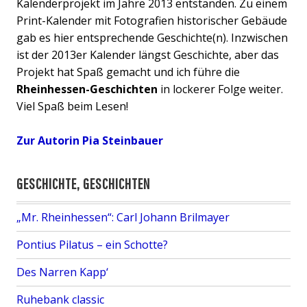
Kalenderprojekt im Jahre 2013 entstanden. Zu einem
h
Print-Kalender mit Fotografien historischer Gebäude
a
gab es hier entsprechende Geschichte(n). Inzwischen
l
ist der 2013er Kalender längst Geschichte, aber das
l
Projekt hat Spaß gemacht und ich führe die
e
Rheinhessen-Geschichten
in lockerer Folge weiter.
–
Viel Spaß beim Lesen!
a
r
Zur Autorin Pia Steinbauer
c
h
i
GESCHICHTE, GESCHICHTEN
t
e
„Mr. Rheinhessen“: Carl Johann Brilmayer
k
Pontius Pilatus – ein Schotte?
t
o
Des Narren Kapp‘
n
i
Ruhebank classic