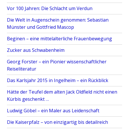
s
Vor 100 Jahren: Die Schlacht um Verdun
c
h
Die Welt in Augenschein genommen: Sebastian
e
Münster und Gottfried Mascop
s
Beginen – eine mittelalterliche Frauenbewegung
K
l
Zucker aus Schwabenheim
e
i
Georg Forster – ein Pionier wissenschaftlicher
n
Reiseliteratur
o
Das Karlsjahr 2015 in Ingelheim – ein Rückblick
d
“
Hätte der Teufel dem alten Jack Oldfield nicht einen
Kürbis geschenkt …
Ludwig Göbel – ein Maler aus Leidenschaft
Die Kaiserpfalz – von einzigartig bis detailreich