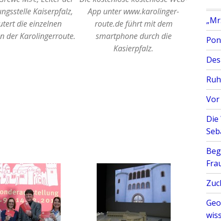
ngsstelle Kaiserpfalz,
App unter www.karolinger-
„Mr
utert die einzelnen
route.de führt mit dem
n der Karolingerroute.
smartphone durch die
Pont
Kasierpfalz.
Des
Ruh
Vor
Die
Seb
Begi
Fra
Zuc
Geo
wiss