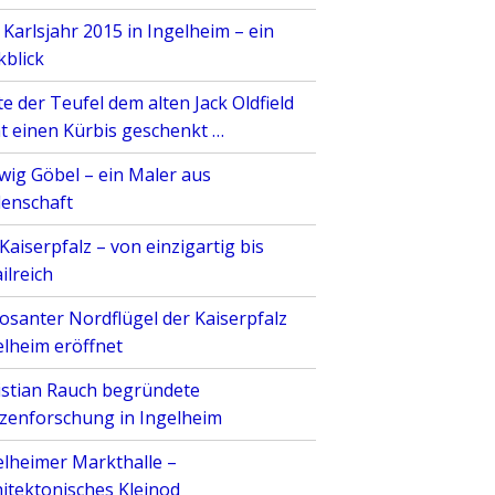
 Karlsjahr 2015 in Ingelheim – ein
kblick
e der Teufel dem alten Jack Oldfield
ht einen Kürbis geschenkt …
wig Göbel – ein Maler aus
denschaft
Kaiserpfalz – von einzigartig bis
ilreich
osanter Nordflügel der Kaiserpfalz
elheim eröffnet
istian Rauch begründete
lzenforschung in Ingelheim
elheimer Markthalle –
hitektonisches Kleinod