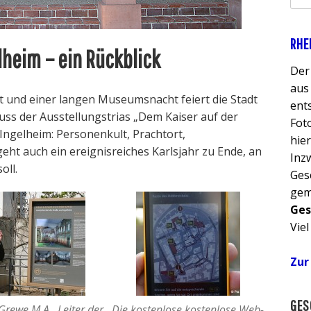
u
c
h
RHE
lheim – ein Rückblick
e
n
Der
n
aus
t und einer langen Museumsnacht feiert die Stadt
a
ent
uss der Ausstellungstrias „Dem Kaiser auf der
c
Fot
Ingelheim: Personenkult, Prachtort,
h
hie
 geht auch ein ereignisreiches Karlsjahr zu Ende, an
:
Inz
oll.
Ges
gem
Ges
Vie
Zur
GES
Grewe M.A., Leiter der
Die kostenlose kostenlose Web-