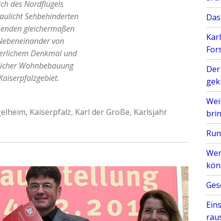
ich des Nordflügels
aulicht Sehbehinderten
Das
henden gleichermaßen
Karl
Nebeneinander von
For
terlichem Denkmal und
tlicher Wohnbebauung
Der 
Kaiserpfalzgebiet.
gek
Wei
gelheim
,
Kaiserpfalz
,
Karl der Große
,
Karlsjahr
bri
Run
Wen
kön
Ges
Ein
rau