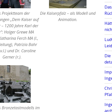
Das
 Projektteam der
Die Kaiserpfalz – als Modell und
Rüc
ungen „Dem Kaiser auf
Animation.
Hätt
 – 1200 Jahre Karl der
nic
“: Holger Grewe MA
, Katharina Ferch MA (l.,
Lud
leitung), Patrizia Bahr
Lei
.v.l.) und Dr. Caroline
Die 
Gerner (r.).
deta
Imp
Ing
Chr
Pfa
Ing
s Bronzetastmodells im
arc