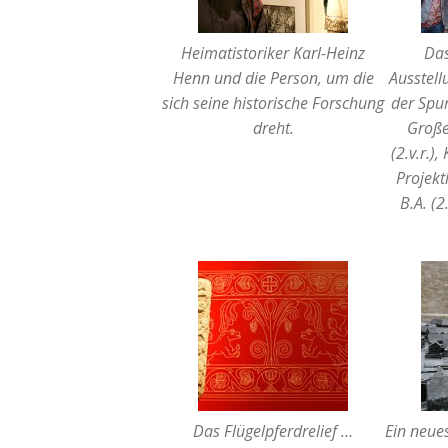
Heimatistoriker Karl-Heinz
Das
Henn und die Person, um die
Ausstell
sich seine historische Forschung
der Spur
dreht.
Große
(2.v.r.)
Projekt
B.A. (2
Das Flügelpferdrelief …
Ein neue