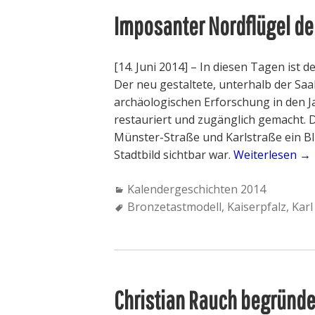
o
Imposanter Nordflügel der
n
e
i
[14. Juni 2014] – In diesen Tagen ist d
n
Der neu gestaltete, unterhalb der Saa
z
archäologischen Erforschung in den Ja
i
restauriert und zugänglich gemacht. D
g
Münster-Straße und Karlstraße ein Bli
a
Stadtbild sichtbar war.
Weiterlesen
„
→
r
I
t
C
Kalendergeschichten 2014
m
i
a
T
Bronzetastmodell
,
Kaiserpfalz
,
Karl
p
g
t
a
o
b
e
g
s
i
g
s
a
s
o
:
n
d
Christian Rauch begründe
r
t
e
i
e