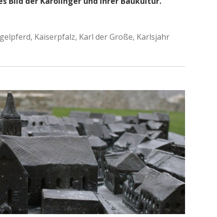
 Bild der Karolinger und ihrer Baukultur.
ügelpferd
,
Kaiserpfalz
,
Karl der Große
,
Karlsjahr